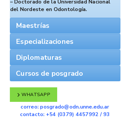
– Doctorado de la Universidad Nacional
del Nordeste en Odontología.
Maestrías
Especializaciones
Diplomaturas
Cursos de posgrado
WHATSAPP
correo: posgrado@odn.unne.edu.ar
contacto: +54 (0379) 4457992 / 93